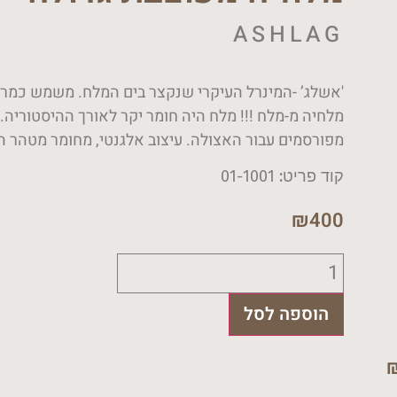
ASHLAG
'אשלג’ -המינרל העיקרי שנקצר בים המלח. משמש כמרכיב
מלחיה מ-מלח !!! מלח היה חומר יקר לאורך ההיסטוריה. מ
מפורסמים עבור האצולה. עיצוב אלגנטי, מחומר מטהר 
קוד פריט: 01-1001
₪
400
כמות
של
מלחיה
מעוצבת
הוספה לסל
גדולה