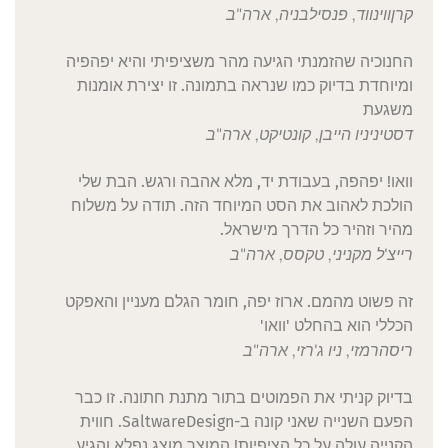
קרן
ווינווד, פנסילבניה, ארה"ב
החנוכיה שהזמנתי הגיעה מהר משציפיתי והיא יפהפיה
ומיוחדת בדיוק כמו שנראה בתמונה. זו יצירת אומנות
משגעת
דסטיני
ניו הייבן, קונטיקט, ארה"ב
וואו! יפהפה, בעבודת יד, מלא אהבה ורגש. הבת שלי
הולכת לאהוב את הסט המיוחד הזה. תודה על משלוח
מהיר וזהיר כל הדרך מישראל.
רייצ'ל
מקניני, טקסס, ארה"ב
זה פשוט מהמם. ארוז יפה, חומר הגלם מעניין והאפקט
הכללי הוא בהחלט 'וואו'
ריסה
רמזי, ניו ג'רזי, ארה"ב
בדיוק קניתי את הפמוטים בתור מתנת חתונה. זו כבר
הפעם השנייה שאני קונה ב-SaltwareDesign. חווית
הקנייה עולה על כל הציפיות! המוצר מוצג נפלא והגיע