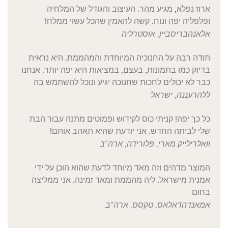
ארוז נפלא, מגיע מהר. העיצוב והגודל של המלחיה
ופלפליה יפה ונוח. קשה להאמין שהכל עשוי ממלח!
אלאנה
בריסביין, אוסטרליה
תודה רבה על החנוכיה המיוחדת והמהממת. היא נראית
בדיוק כמו בתמונות, בעצם, במציאות היא יפה יותר. אנחנו
כבר לא יכולים לחכות שחנוכה יגיע ונוכל להשתמש בה
ללה
רעננה, ישראל
כל כך יפה! קניתי כוס לקידוש ופמוטים מתנה עבור הבת
שלי לביתה החדש. אני יודעת שהיא תאהב אותם!
וואלרי
לייק מארי, פלורידה, ארה"ב
המוצר מדהים וזה מאד מיוחד לדעת שהוא הוכן על ידי
אמנית מישראל. ליה מהממת ומאד זמינה. אני ממליצה
בחום
אמאנדה
דאלאס, טקסס, ארה"ב