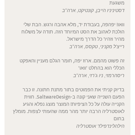
משגעת
דסטיני
ניו הייבן, קונטיקט, ארה"ב
וואו! יפהפה, בעבודת יד, מלא אהבה ורגש. הבת שלי
הולכת לאהוב את הסט המיוחד הזה. תודה על משלוח
מהיר וזהיר כל הדרך מישראל.
רייצ'ל
מקניני, טקסס, ארה"ב
זה פשוט מהמם. ארוז יפה, חומר הגלם מעניין והאפקט
הכללי הוא בהחלט 'וואו'
ריסה
רמזי, ניו ג'רזי, ארה"ב
בדיוק קניתי את הפמוטים בתור מתנת חתונה. זו כבר
הפעם השנייה שאני קונה ב-SaltwareDesign. חווית
הקנייה עולה על כל הציפיות! המוצר מוצג נפלא והגיע
לאוסטרליה הרבה יותר מהר ממה שהעזתי לצפות. מומלץ
בחום
הילה
לינדפילד אוסטרליה