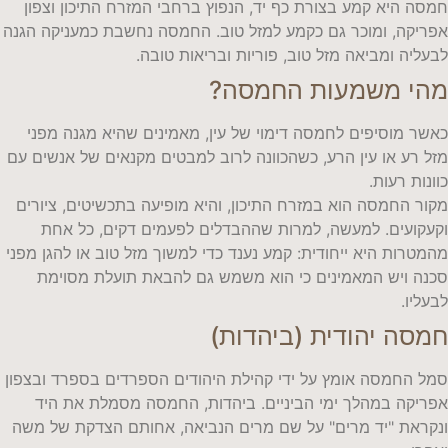
חמסה היא קמע בצורת כף יד, הנפוץ ברחבי המזרח התיכון וצפון
אפריקה, ומוכר גם כקמע למזל טוב. החמסה נחשבת כמעניקה הגנה
לבעליה ומביאה מזל טוב, פוריות ובריאות טובה.
מהי משמעות החמסה?
כאשר מוסיפים לחמסה דימוי של עין, מאמינים שהיא מגנה מפני
מזל רע או עין הרע, כשהכוונה לרוב למבטים מקנאים של אנשים עם
כוונות רעות.
מקור החמסה הוא במזרח התיכון, והיא מופיעה בתכשיטים, ציורים
וקעקועים. למעשה, למרות שההבדלים לפעמים דקים, כל אחת
מהמטרות היא ייחודית: קמע נענד כדי למשוך מזל טוב או להגן מפני
סכנה ויש המאמינים כי הוא משמש גם להבאת תועלת מסוימת
לבעליו.
חמסה יהודית (ביהדות)
סמל החמסה אומץ על ידי קהילת היהודים הספרדים בספרד ובצפון
אפריקה במהלך ימי הביניים. ביהדות, החמסה מסמלת את היד
ונקראת "יד מרים" על שם מרים הנביאה, אחותם הצדקת של משה