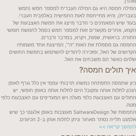
ואהרן.
המילה חמסה היא גם המילה העברית למספר חמש (חמש
בעברית), והיא מתייחסת לאות החמישית באלפבית העברי.
בעוד שיש המאמינים כי הדבר מייצג את חמשת האצבעות של
הקמע, אחרים מקשרים זאת למספר חמש כסמל לחמשת חומשי
התורה: בראשית, שמות, ויקרא, במדבר ודברים.
החמסה גם מסמלת את האות "ה'", המייצגת אחד משמותיו
הקדושים של האל, ומזכירה ליהודים להשתמש בחמשת החושים
שלהם כאשר הם משבחים את האל.
איך תולים חמסה?
כיון שחמסה התפתחה כמשהו תרבותי עממי אין כלל גורף לאופן
הנכון לתלות אותה ומקובל היום לתלות אותה באופן חופשי, יש
התולים עם האצבעות כלפי מעלה ויש המעדיפים עם האצבעות כלפי
מטה.
החמסות של SaltwareDesign מעוצבות באופן אלגנטי כך שיש
אלמנט תלייה נסתר מאחור וניתן לתלות אותן ב-2 הכיוונים.
להמשך קריאה >>