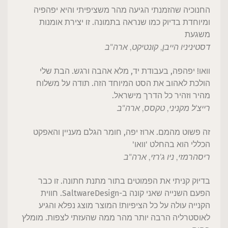
החנוכיה שהזמנתי הגיעה מהר משציפיתי והיא יפהפיה
ומיוחדת בדיוק כמו שנראה בתמונה. זו יצירת אומנות
משגעת
דסטיני
ניו הייבן, קונטיקט, ארה"ב
וואו! יפהפה, בעבודת יד, מלא אהבה ורגש. הבת שלי
הולכת לאהוב את הסט המיוחד הזה. תודה על משלוח
מהיר וזהיר כל הדרך מישראל.
רייצ'ל
מקניני, טקסס, ארה"ב
זה פשוט מהמם. ארוז יפה, חומר הגלם מעניין והאפקט
הכללי הוא בהחלט 'וואו'
ריסה
רמזי, ניו ג'רזי, ארה"ב
בדיוק קניתי את הפמוטים בתור מתנת חתונה. זו כבר
הפעם השנייה שאני קונה ב-SaltwareDesign. חווית
הקנייה עולה על כל הציפיות! המוצר מוצג נפלא והגיע
לאוסטרליה הרבה יותר מהר ממה שהעזתי לצפות. מומלץ