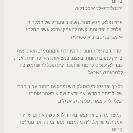
בחום
הילה
לינדפילד אוסטרליה
ארוז נפלא, מגיע מהר. העיצוב והגודל של המלחיה
ופלפליה יפה ונוח. קשה להאמין שהכל עשוי ממלח!
אלאנה
בריסביין, אוסטרליה
תודה רבה על החנוכיה המיוחדת והמהממת. היא נראית
בדיוק כמו בתמונות, בעצם, במציאות היא יפה יותר. אנחנו
כבר לא יכולים לחכות שחנוכה יגיע ונוכל להשתמש בה
ללה
רעננה, ישראל
כל כך יפה! קניתי כוס לקידוש ופמוטים מתנה עבור הבת
שלי לביתה החדש. אני יודעת שהיא תאהב אותם!
וואלרי
לייק מארי, פלורידה, ארה"ב
המוצר מדהים וזה מאד מיוחד לדעת שהוא הוכן על ידי
אמנית מישראל. ליה מהממת ומאד זמינה. אני ממליצה
בחום